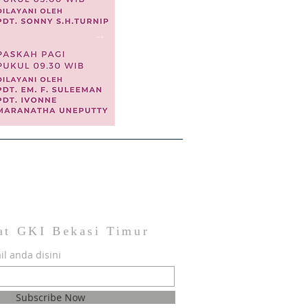
at GKI Bekasi Timur
l anda disini
Subscribe Now